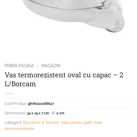
PRIMA PAGINA
»
MAGAZIN
Vas termorezistent oval cu capac – 2
L/Borcam
Cod Produs:
9876000168627
Dimensiuni:
Ø:
34 x 19 x 7 cm
0 cm
Categorii:
Bucatarie si Servire
,
Vase pentru gatit
,
Vase
termorezistente