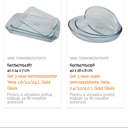
VASE TERMOREZISTENTE
VASE TERMOREZISTENTE
6427947054387
6427947054356
40 x 24 x 7 cm
40 x 28 x 8 cm
Set 3 vase termorezistente
Set 3 vase ovale
Yena 1.6/2.2/2.9 L Gold
termorezistente Yena
Glass
2.4/3.2/4.0 L Gold Glass
Pentru a vizualiza pretul,
Pentru a vizualiza pretul,
trebuie sa fiti reseller
trebuie sa fiti reseller
autorizat
autorizat