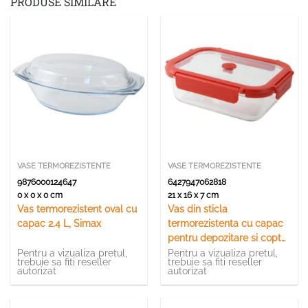
PRODUSE SIMILARE
VASE TERMOREZISTENTE
VASE TERMOREZISTENTE
9876000124647
6427947062818
0 x 0 x 0 cm
21 x 16 x 7 cm
Vas termorezistent oval cu
Vas din sticla
capac 2.4 L, Simax
termorezistenta cu capac
pentru depozitare si copt
1020 ml Perfect Home
Pentru a vizualiza pretul,
Pentru a vizualiza pretul,
trebuie sa fiti reseller
trebuie sa fiti reseller
autorizat
autorizat