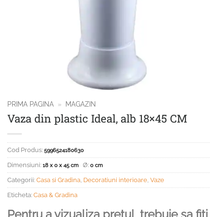
PRIMA PAGINA
»
MAGAZIN
Vaza din plastic Ideal, alb 18×45 CM
Cod Produs:
5996524180630
Dimensiuni:
Ø:
18 x 0 x 45 cm
0 cm
Categorii:
Casa si Gradina
,
Decoratiuni interioare
,
Vaze
Eticheta:
Casa & Gradina
Pentru a vizualiza pretul, trebuie sa fiti