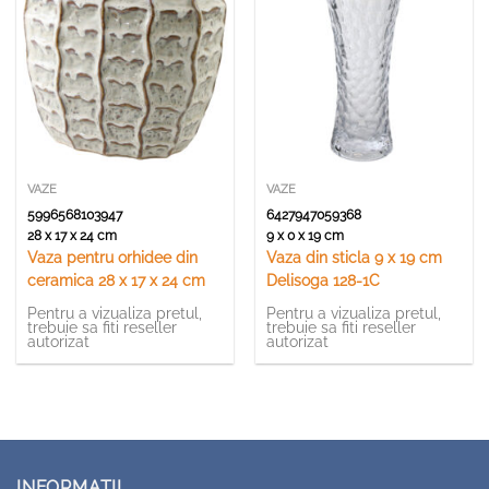
VAZE
VAZE
5996568103947
6427947059368
28 x 17 x 24 cm
9 x 0 x 19 cm
Vaza pentru orhidee din
Vaza din sticla 9 x 19 cm
ceramica 28 x 17 x 24 cm
Delisoga 128-1C
Pentru a vizualiza pretul,
Pentru a vizualiza pretul,
trebuie sa fiti reseller
trebuie sa fiti reseller
autorizat
autorizat
INFORMATII