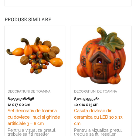
PRODUSE SIMILARE
DECORATIUNI DE TOAMNA
DECORATIUNI DE TOAMNA
6427947062696
8721037995764
12 x 17 x 0 cm
10 x 10 x 13 cm
Set decorativ de toamna
Casuta dovleac din
cu dovlecei, nuci si ghinde
ceramica cu LED 10 x 13
artificiale 3 – 8 cm
cm
Pentru a vizualiza pretul,
Pentru a vizualiza pretul,
trebuie sa fiti reseller
trebuie sa fiti reseller