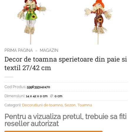
PRIMA PAGINA
»
MAGAZIN
Decor de toamna sperietoare din paie si
textil 27/42 cm
Cod Produs:
5996393142470
Dimensiuni:
Ø:
14 x 42 x 0 cm
0 cm
Categorii:
Decoratiuni de toamna
,
Sezon
,
Toamna
Pentru a vizualiza pretul, trebuie sa fiti
reseller autorizat