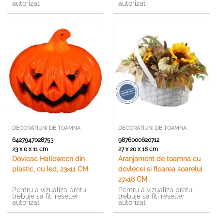
autorizat
autorizat
DECORATIUNI DE TOAMNA
DECORATIUNI DE TOAMNA
6427947028753
9876000620712
23 x 0 x 11 cm
27 x 20 x 18 cm
Dovleac Halloween din
Aranjament de toamna cu
plastic, cu led, 23×11 CM
dovlecei si floarea soarelui
27×18 CM
Pentru a vizualiza pretul,
Pentru a vizualiza pretul,
trebuie sa fiti reseller
trebuie sa fiti reseller
autorizat
autorizat