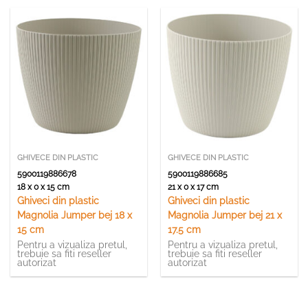
GHIVECE DIN PLASTIC
GHIVECE DIN PLASTIC
5900119886678
5900119886685
18 x 0 x 15 cm
21 x 0 x 17 cm
Ghiveci din plastic
Ghiveci din plastic
Magnolia Jumper bej 18 x
Magnolia Jumper bej 21 x
15 cm
17.5 cm
Pentru a vizualiza pretul,
Pentru a vizualiza pretul,
trebuie sa fiti reseller
trebuie sa fiti reseller
autorizat
autorizat