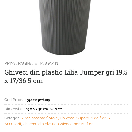
PRIMA PAGINA
»
MAGAZIN
Ghiveci din plastic Lilia Jumper gri 19.5
x 17/36.5 cm
Cod Produs:
5900119278749
Dimensiuni:
Ø:
19 x 0 x 36 cm
0 cm
Categorii:
Aranjamente florale, Ghivece, Suporturi de flori &
Accesorii
,
Ghivece din plastic
,
Ghivece pentru flori