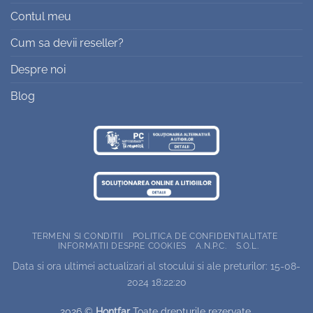
Contul meu
Cum sa devii reseller?
Despre noi
Blog
TERMENI SI CONDITII
POLITICA DE CONFIDENTIALITATE
INFORMATII DESPRE COOKIES
A.N.P.C.
S.O.L.
Data si ora ultimei actualizari al stocului si ale preturilor: 15-08-
2024 18:22:20
2026 ©
Hontfar
Toate drepturile rezervate.