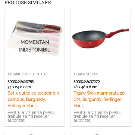
PRODUSE SIMILARE
MOMENTAN
INDISPONIBIL
TACAMURI & SET CUTITE
TIGAI & SETURI
5999108469756
5999108497070
34 x 24 x 2 cm
28 x 48 x 8 cm
Set 5 cutite cu tocator din
Tigaie Wok marmorata 28
bambus, Burgundy,
CM, Burgundy, Berlinger
Berlinger Haus
Haus
Pentru a vizualiza pretul,
Pentru a vizualiza pretul,
trebuie sa fiti reseller
trebuie sa fiti reseller
autorizat
autorizat