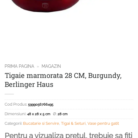
PRIMA PAGINA
»
MAGAZIN
Tigaie marmorata 28 CM, Burgundy,
Berlinger Haus
Cod Produs:
5999056766495
Dimensiuni:
Ø:
48 x 28 x 5 cm
28 cm
Categorii:
Bucatarie si Servire
,
Tigai & Seturi
,
Vase pentru gatit
Pentru a vizualiza pretul, trebuie sa fiti