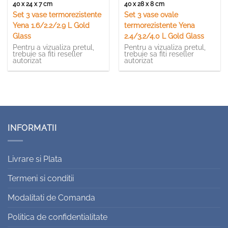
40 x 24 x 7 cm
40 x 28 x 8 cm
Set 3 vase termorezistente
Set 3 vase ovale
Yena 1.6/2.2/2.9 L Gold
termorezistente Yena
Glass
2.4/3.2/4.0 L Gold Glass
Pentru a vizualiza pretul,
Pentru a vizualiza pretul,
trebuie sa fiti reseller
trebuie sa fiti reseller
autorizat
autorizat
INFORMATII
Livrare si Plata
Termeni si conditii
Modalitati de Comanda
Politica de confidentialitate