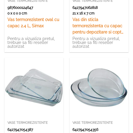
VASE TERMOREZISTENTE
VASE TERMOREZISTENTE
9876000124647
6427947062818
0 x 0 x 0 cm
21 x 16 x 7 cm
Vas termorezistent oval cu
Vas din sticla
capac 2.4 L, Simax
termorezistenta cu capac
pentru depozitare si copt
1020 ml Perfect Home
Pentru a vizualiza pretul,
Pentru a vizualiza pretul,
trebuie sa fiti reseller
trebuie sa fiti reseller
autorizat
autorizat
VASE TERMOREZISTENTE
VASE TERMOREZISTENTE
6427947054387
6427947054356