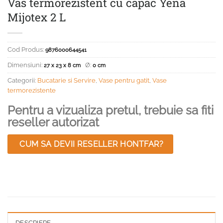
Vas termorezistent cu capac Yena
Mijotex 2 L
Cod Produs:
9876000644541
Dimensiuni:
Ø:
27 x 23 x 8 cm
0 cm
Categorii:
Bucatarie si Servire
,
Vase pentru gatit
,
Vase
termorezistente
Pentru a vizualiza pretul, trebuie sa fiti
reseller autorizat
CUM SA DEVII RESELLER HONTFAR?
DESCRIERE